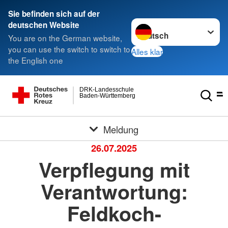
Sie befinden sich auf der
Sprache wechseln zu
deutschen Website
You are on the German website,
you can use the switch to switch to
Alles klar
the English one
DRK-Landesschule
Baden-Württemberg
Meldung
26.07.2025
Verpflegung mit
Verantwortung:
Feldkoch-