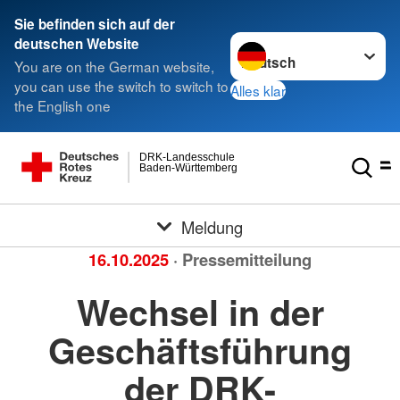
Sie befinden sich auf der
Sprache wechseln zu
deutschen Website
You are on the German website,
you can use the switch to switch to
Alles klar
the English one
DRK-Landesschule
Baden-Württemberg
Meldung
16.10.2025
· Pressemitteilung
Wechsel in der
Geschäftsführung
der DRK-