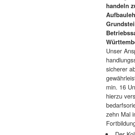
handeln z
Aufbauleh
Grundstei
Betriebss
Württembe
Unser Ansp
handlungss
sicherer a
gewährleis
min. 16 Un
hierzu ver
bedarfsorie
zehn Mal im
Fortbildun
Der Kol