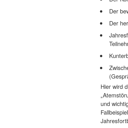
Der bew
Der her
Jahresf
Teilneh
Kunterb
Zwisch
(Gesprä
Hier wird 
„Atemstöru
und wichti
Fallbeispi
Jahresfort