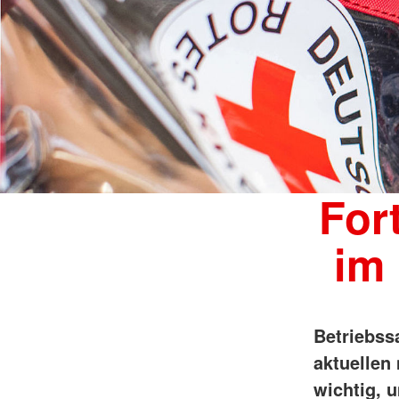
For
im 
Betriebss
aktuellen
wichtig, u