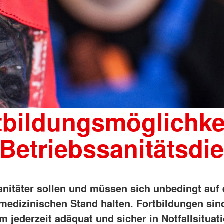
tbildungsmöglichke
Betriebssanitätsdi
anitäter sollen und müssen sich unbedingt auf 
 medizinischen Stand halten. Fortbildungen sin
m jederzeit adäquat und sicher in Notfallsituat