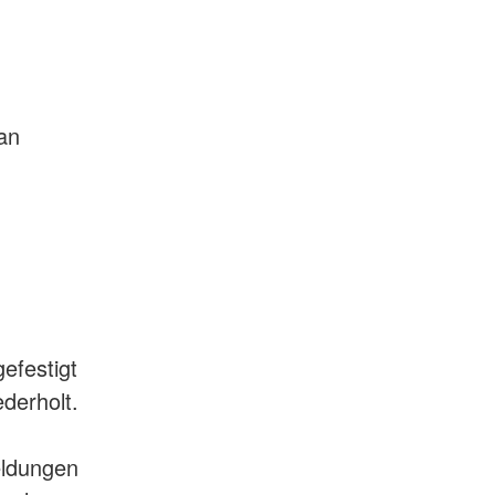
an
efestigt
derholt.
eldungen