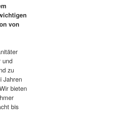
dem
wichtigen
ion von
nitäter
r und
nd zu
ei Jahren
Wir bieten
ehmer
acht bis