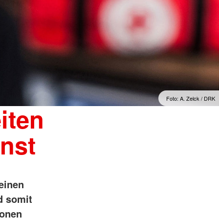
Foto: A. Zelck / DRK
iten
enst
einen
d somit
ionen