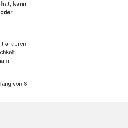
 hat, kann
 oder
d
it anderen
chkeit,
nsam
mfang von 8