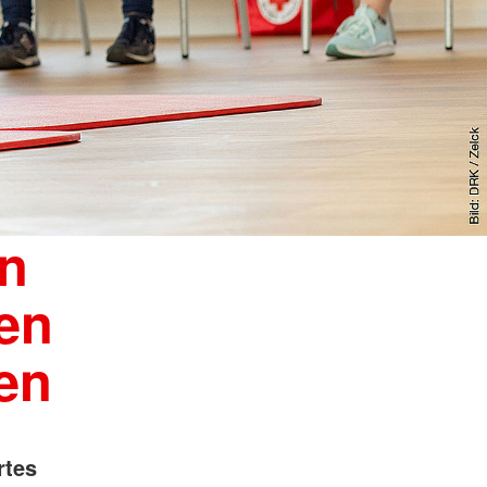
en
ten
en
rtes