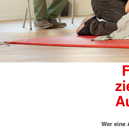
F
zi
A
Wer eine 