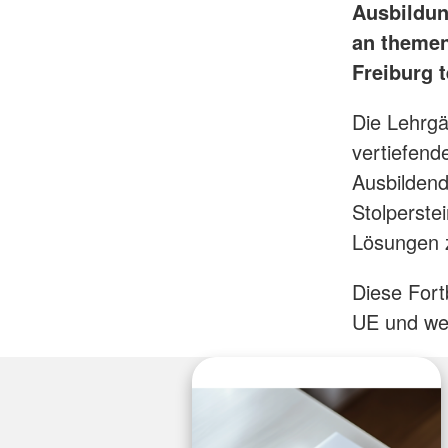
Ausbildun
an themen
Freiburg 
Die Lehrgä
vertiefend
Ausbildend
Stolperste
Lösungen
Diese Fort
UE und wer