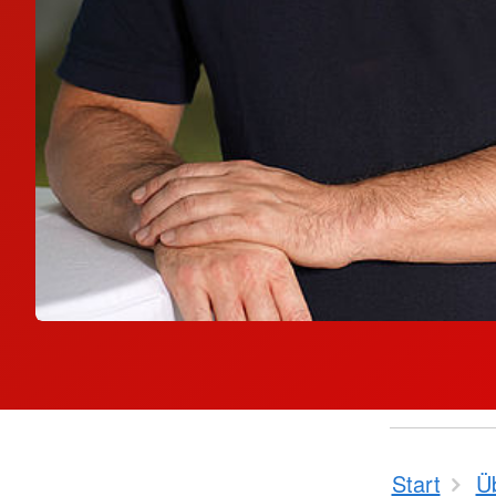
Start
Ü