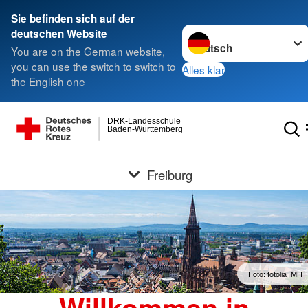
Sie befinden sich auf der
Sprache wechseln zu
deutschen Website
You are on the German website,
you can use the switch to switch to
Alles klar
the English one
DRK-Landesschule
Baden-Württemberg
Freiburg
Foto: fotolia_MH
Willkommen in